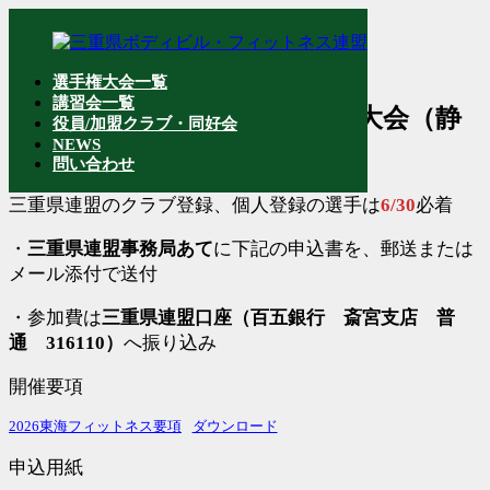
コ
ナ
ン
ビ
テ
ゲ
選手権大会一覧
ン
ー
講習会一覧
ツ
シ
2026東海フィットネス選手権大会（静
役員/加盟クラブ・同好会
へ
ョ
NEWS
岡県）開催要項、申込用紙
ス
ン
問い合わせ
キ
に
ッ
移
三重県連盟のクラブ登録、個人登録の選手は
6/30
必着
プ
動
・
三重県連盟事務局あて
に下記の申込書を、郵送または
メール添付で送付
・参加費は
三重県連盟口座（百五銀行 斎宮支店 普
通 316110）
へ振り込み
開催要項
2026東海フィットネス要項
ダウンロード
申込用紙